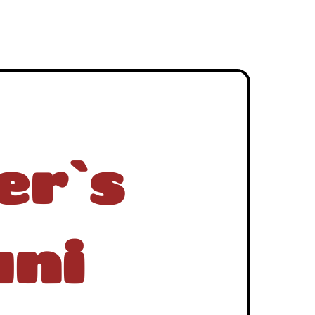
er`s
uni